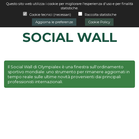
Questo sito web utilizza i cookie per migliorare l'esperienza d'uso e per finalità
udi
Apri
statistiche.
me
Cookie tecnici (necessari)
Raccolta statistiche
Aggiorna le preferenze
Cookie Policy
SOCIAL WALL
Il Social Wall di Olympialex è una finestra sull'ordinamento
sportivo mondiale: uno strumento per rimanere aggiornati in
tempo reale sulle ultime novità provenienti dai principali
professionisti internazionali.