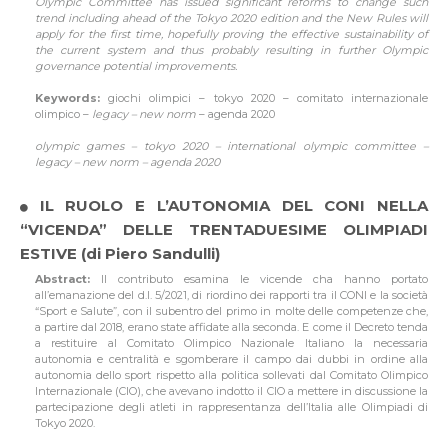
Olympic Committee has issued significant reforms to change such
trend including ahead of the Tokyo 2020 edition and the New Rules will
apply for the first time, hopefully proving the effective sustainability of
the current system and thus probably resulting in further Olympic
governance potential improvements.
Keywords:
giochi olimpici – tokyo 2020 – comitato internazionale
olimpico –
legacy – new norm
– agenda 2020
olympic games – tokyo 2020 – international olympic committee –
legacy – new norm – agenda 2020
IL RUOLO E L’AUTONOMIA DEL CONI NELLA
“VICENDA” DELLE TRENTADUESIME OLIMPIADI
ESTIVE (di Piero Sandulli)
Abstract:
Il contributo esamina le vicende cha hanno portato
all’emanazione del d.l. 5/2021, di riordino dei rapporti tra il CONI e la società
“Sport e Salute”, con il subentro del primo in molte delle competenze che,
a partire dal 2018, erano state affidate alla seconda. E come il Decreto tenda
a restituire al Comitato Olimpico Nazionale Italiano la necessaria
autonomia e centralità e sgomberare il campo dai dubbi in ordine alla
autonomia dello sport rispetto alla politica sollevati dal Comitato Olimpico
Internazionale (CIO), che avevano indotto il CIO a mettere in discussione la
partecipazione degli atleti in rappresentanza dell’Italia alle Olimpiadi di
Tokyo 2020.