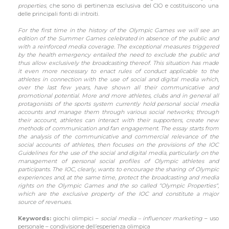
properties
, che sono di pertinenza esclusiva del CIO e costituiscono una
delle principali fonti di introiti.
For the first time in the history of the Olympic Games we will see an
edition of the Summer Games celebrated in absence of the public and
with a reinforced media coverage. The exceptional measures triggered
by the health emergency entailed the need to exclude the public and
thus allow exclusively the broadcasting thereof. This situation has made
it even more necessary to enact rules of conduct applicable to the
athletes in connection with the use of social and digital media which,
over the last few years, have shown all their communicative and
promotional potential. More and more athletes, clubs and in general all
protagonists of the sports system currently hold personal social media
accounts and manage them through various social networks; through
their account, athletes can interact with their supporters, create new
methods of communication and fan engagement. The essay starts from
the analysis of the communicative and commercial relevance of the
social accounts of athletes, then focuses on the provisions of the IOC
Guidelines for the use of the social and digital media, particularly on the
management of personal social profiles of Olympic athletes and
participants. The IOC, clearly, wants to encourage the sharing of Olympic
experiences and, at the same time, protect the broadcasting and media
rights on the Olympic Games and the so called “Olympic Properties“,
which are the exclusive property of the IOC and constitute a major
source of revenues.
Keywords:
giochi olimpici –
social media – influencer marketing
– uso
personale – condivisione dell’esperienza olimpica