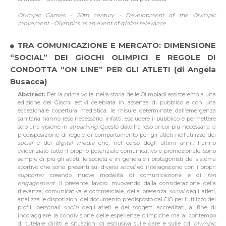
Olympic Games - 20th century - Development of the Olympic
movement - Olympics as an event of global relevance
TRA COMUNICAZIONE E MERCATO: DIMENSIONE
“SOCIAL” DEI GIOCHI OLIMPICI E REGOLE DI
CONDOTTA “ON LINE” PER GLI ATLETI (di Angela
Busacca)
Abstract:
Per la prima volta nella storia delle Olimpiadi assisteremo a una
edizione dei Giochi estivi celebrata in assenza di pubblico e con una
eccezionale copertura mediatica: le misure determinate dall’emergenza
sanitaria hanno reso necessario, infatti, escludere il pubblico e permettere
solo una visione in
streaming
. Questo dato ha reso ancor più necessaria la
predisposizione di regole di comportamento per gli atleti nell’utilizzo dei
social
e dei
digital media
che, nel corso degli ultimi anni, hanno
evidenziato tutto il proprio potenziale comunicativo e promozionale: sono
sempre di più gli atleti, le società e in generale i protagonisti del sistema
sportivo che sono presenti sui diversi
social
ed interagiscono con i propri
supporter
creando nuove modalità di comunicazione e di
fan
engagement
. Il presente lavoro, muovendo dalla considerazione della
rilevanza, comunicativa e commerciale, della presenza
social
degli atleti,
analizza le disposizioni del documento predisposto dal CIO per l’utilizzo dei
profili personali
social
degli atleti e dei soggetti accreditati, al fine di
incoraggiare la condivisione delle esperienze olimpiche ma al contempo
di tutelare diritti e situazioni di esclusiva sulle gare e sulle cd.
olympic