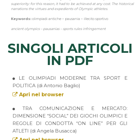
superiority: for this reason, it had to be achieved at any cost. The historical
narrations the virtues and expedients of Olympic athletes.
Keywords:
olimpiadi antiche – pausania – illecito sportivo
ancient olympics – pausanias – sports rules infringement
SINGOLI ARTICOLI
IN PDF
LE OLIMPIADI MODERNE TRA SPORT E
POLITICA (di Antonio Baglio)
Apri nel browser
TRA COMUNICAZIONE E MERCATO:
DIMENSIONE “SOCIAL” DEI GIOCHI OLIMPICI E
REGOLE DI CONDOTTA “ON LINE” PER GLI
ATLETI (di Angela Busacca)
Apri nel browser