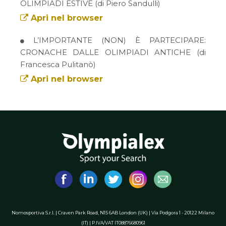
OLIMPIADI ESTIVE (di Piero Sandulli)
Apri nel browser
L’IMPORTANTE (NON) È PARTECIPARE:
CRONACHE DALLE OLIMPIADI ANTICHE (di
Francesca Pulitanò)
Apri nel browser
Nomosportiva S.r.l. | Craven Park Road, N15 6AB London (UK) | Via Podgora 1 - 20122 Milano
(IT) | P.IVA/VAT IT08876680961