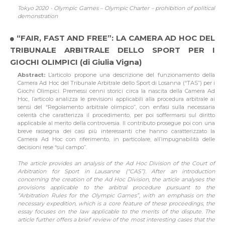
Tokyo 2020 - Olympic Games – Olympic Charter – prohibition of political
demonstration
“FAIR, FAST AND FREE”: LA CAMERA AD HOC DEL
TRIBUNALE ARBITRALE DELLO SPORT PER I
GIOCHI OLIMPICI (di Giulia Vigna)
Abstract:
L’articolo propone una descrizione del funzionamento della
Camera Ad Hoc del Tribunale Arbitrale dello Sport di Losanna (“TAS”) per i
Giochi Olimpici. Premessi cenni storici circa la nascita della Camera Ad
Hoc, l’articolo analizza le previsioni applicabili alla procedura arbitrale ai
sensi del “Regolamento arbitrale olimpico”, con enfasi sulla necessaria
celerità che caratterizza il procedimento, per poi soffermarsi sul diritto
applicabile al merito della controversia. Il contributo prosegue poi con una
breve rassegna dei casi più interessanti che hanno caratterizzato la
Camera Ad Hoc con riferimento, in particolare, all’impugnabilità delle
decisioni rese “sul campo”.
The article provides an analysis of the Ad Hoc Division of the Court of
Arbitration for Sport in Lausanne (“CAS”). After an introduction
concerning the creation of the Ad Hoc Division, the article analyses the
provisions applicable to the arbitral procedure pursuant to the
“Arbitration Rules for the Olympic Games”, with an emphasis on the
necessary expedition, which is a core feature of these proceedings, the
essay focuses on the law applicable to the merits of the dispute. The
article further offers a brief review of the most interesting cases that the