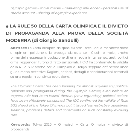
olympic games – social media – marketing influencer – personal use of
media account – sharing of olympic experience
LA RULE 50 DELLA CARTA OLIMPICA E IL DIVIETO
DI PROPAGANDA ALLA PROVA DELLA SOCIETÀ
MODERNA (di Giorgio Sandulli)
Abstract:
La Carta olimpica da quasi 50 anni preclude la manifestazione
di opinioni politiche e la propaganda durante i Giochi olimpici; anche
prima della espressa introduzione di una regola in tal senso, gesti politici
ormai leggendari furono di fatto sanzionati. Il CIO ha confermato la validità
della Rule 50.2 anche per le Olimpiadi di Tokyo, seppure definendo linee
guida meno restrittive. Ragioni, criticità, dettagli e considerazioni personali
su una regola in continua evoluzione.
The Olympic Charter has been banning for almost 50 years any political
opinions and propaganda during the Olympic Games; even before an
express rule had been issued therein, (now legendary) political actions
have been effectively sanctioned. The IOC confirmed the validity of Rule
50.2 ahead of the Tokyo Olympics but it issued less restrictive guidelines.
Reasons, problems, details and comments on such constantly evolving
rule.
Keywords:
Tokyo 2020 – Olimpiadi – Carta Olimpica – divieto di
propaganda