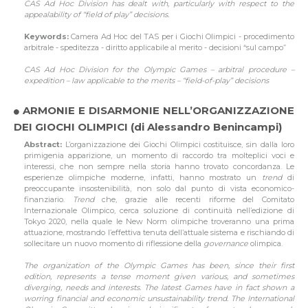
CAS Ad Hoc Division has dealt with, particularly with respect to the
appealability of “field of play” decisions.
Keywords:
Camera Ad Hoc del TAS per i Giochi Olimpici - procedimento
arbitrale - speditezza - diritto applicabile al merito - decisioni “sul campo”
CAS Ad Hoc Division for the Olympic Games – arbitral procedure –
expedition – law applicable to the merits – “field-of-play” decisions
ARMONIE E DISARMONIE NELL’ORGANIZZAZIONE
DEI GIOCHI OLIMPICI (di Alessandro Benincampi)
Abstract:
L’organizzazione dei Giochi Olimpici costituisce, sin dalla loro
primigenia apparizione, un momento di raccordo tra molteplici voci e
interessi, che non sempre nella storia hanno trovato concordanza. Le
esperienze olimpiche moderne, infatti, hanno mostrato un
trend
di
preoccupante insostenibilità, non solo dal punto di vista economico-
finanziario.
Trend
che, grazie alle recenti riforme del Comitato
Internazionale Olimpico, cerca soluzione di continuità nell’edizione di
Tokyo 2020, nella quale le New Norm olimpiche troveranno una prima
attuazione, mostrando l’effettiva tenuta dell’attuale sistema e rischiando di
sollecitare un nuovo momento di riflessione della
governance
olimpica.
The organization of the Olympic Games has been, since their first
edition, represents a tense moment given various, and sometimes
diverging, needs and interests. The latest Games have in fact shown a
worring financial and economic unsustainability trend. The International