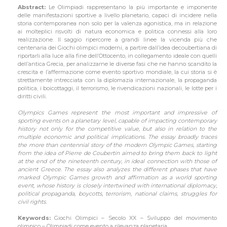
Abstract:
Le Olimpiadi rappresentano la più importante e imponente
delle manifestazioni sportive a livello planetario, capaci di incidere nella
storia contemporanea non solo per la valenza agonistica, ma in relazione
ai molteplici risvolti di natura economica e politica connessi alla loro
realizzazione. Il saggio ripercorre a grandi linee la vicenda più che
centenaria dei Giochi olimpici moderni, a partire dall’idea decoubertiana di
riportarli alla luce alla fine dell’Ottocento, in collegamento ideale con quelli
dell’antica Grecia, per analizzarne le diverse fasi che ne hanno scandito la
crescita e l’affermazione come evento sportivo mondiale, la cui storia si è
strettamente intrecciata con la diplomazia internazionale, la propaganda
politica, i boicottaggi, il terrorismo, le rivendicazioni nazionali, le lotte per i
diritti civili.
Olympics Games represent the most important and impressive of
sporting events on a planetary level, capable of impacting contemporary
history not only for the competitive value, but also in relation to the
multiple economic and political implications. The essay broadly traces
the more than centennial story of the modern Olympic Games, starting
from the idea of Pierre de Coubertin aimed to bring them back to light
at the end of the nineteenth century, in ideal connection with those of
ancient Greece. The essay also analyzes the different phases that have
marked Olympic Games growth and affirmation as a world sporting
event, whose history is closely intertwined with international diplomacy,
political propaganda, boycotts, terrorism, national claims, struggles for
civil rights.
Keywords:
Giochi Olimpici – Secolo XX – Sviluppo del movimento
olimpico – Olimpiadi come evento a rilevanza planetaria