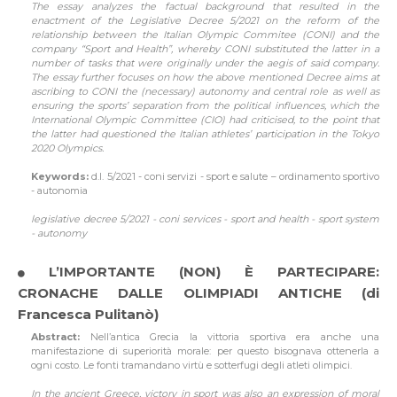
The essay analyzes the factual background that resulted in the
enactment of the Legislative Decree 5/2021 on the reform of the
relationship between the Italian Olympic Commitee (CONI) and the
company “Sport and Health”, whereby CONI substituted the latter in a
number of tasks that were originally under the aegis of said company.
The essay further focuses on how the above mentioned Decree aims at
ascribing to CONI the (necessary) autonomy and central role as well as
ensuring the sports’ separation from the political influences, which the
International Olympic Committee (CIO) had criticised, to the point that
the latter had questioned the Italian athletes’ participation in the Tokyo
2020 Olympics.
Keywords:
d.l. 5/2021 - coni servizi - sport e salute – ordinamento sportivo
- autonomia
legislative decree 5/2021 - coni services - sport and health - sport system
- autonomy
L’IMPORTANTE (NON) È PARTECIPARE:
CRONACHE DALLE OLIMPIADI ANTICHE (di
Francesca Pulitanò)
Abstract:
Nell’antica Grecia la vittoria sportiva era anche una
manifestazione di superiorità morale: per questo bisognava ottenerla a
ogni costo. Le fonti tramandano virtù e sotterfugi degli atleti olimpici.
In the ancient Greece, victory in sport was also an expression of moral